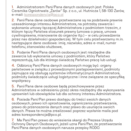
Administratorem Pani/Pana danych osobowych jest: Polska
Ceramika Ogniotrwała „Żarów” Sp. z o.o., ul. Hutnicza 1, 58-130 Żarów,
e-mail:
korespondencja@pco.pl
Pani/Pana dane osobowe przetwarzane są na podstawie prawnie
uzasadnionego interesu Administratora, na potrzeby zawarcia i
wykonania umowy łączącej Administratora z podmiotem trzecim, z
którym łączy Państwa stosunek prawny (umowa o pracę, umowa
cywilnoprawna, mianowanie do organów itp.) – w celu prowadzenia
przez nas działalności gospodarczej. W tym celu przetwarzamy m.in.
następujące dane osobowe: imię, nazwisko, adres e-mail, numer
telefonu, stanowisko służbowe,
Podanie Pani/Pana danych osobowych jest niezbędne dla
zawarcia lub wykonania umowy z podmiotem, który Państwo
reprezentują, lub dla którego świadczą Państwo pracę lub usługi.
Odbiorcą Pani/Pana danych osobowych mogą być: organy
państwowe w związku z prowadzonymi postępowaniami, podmioty
zajmujące się obsługą systemów informatycznych Administratora,
podmioty świadczące usługi logistyczne i inne związane ze specyfiką
współpracy.
Pani/Pana dane osobowe będą przechowywane przez
Administratora w odniesieniu przez okres niezbędny dla wykonywania
uprawnień lub obowiązków lub dla ochrony interesu Administratora.
Posiada Pani/Pan prawo dostępu do treści swoich danych
osobowych, prawo ich sprostowania, ograniczenia przetwarzania,
prawo do przenoszenia danych oraz prawo do usunięcia swoich
danych. Prawa te można zrealizować poprzez wysłanie maila pod
adres korespondencja@pco.pl.
Ma Pani/Pan prawo do wniesienia skargi do Prezesa Urzędu
Ochrony Danych Osobowych, jeżeli uzna Pani/Pan, że przetwarzanie
Pani/Pana danych osobowych narusza przepisy RODO.