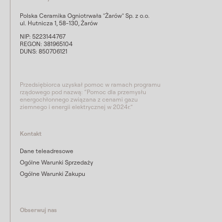
Polska Ceramika Ogniotrwała "Żarów" Sp. z o.o.
ul. Hutnicza 1, 58-130, Żarów
NIP: 5223144767
REGON: 381965104
DUNS: 850706121
Przedsiębiorca uzyskał pomoc w ramach programu
rządowego pod nazwą: “Pomoc dla przemysłu
energochłonnego związana z cenami gazu
ziemnego i energii elektrycznej w 2024r.”
Kontakt
Dane teleadresowe
Ogólne Warunki Sprzedaży
Ogólne Warunki Zakupu
Obserwuj nas