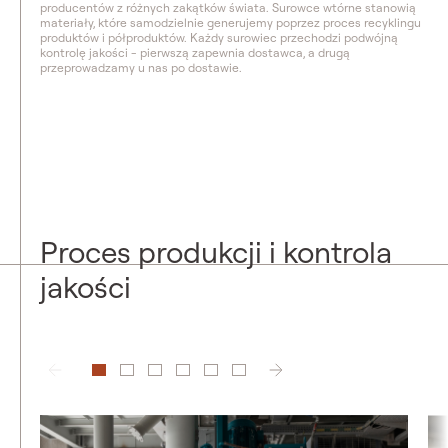
producentów z różnych zakątków świata. Surowce wtórne stanowią
materiały, które samodzielnie generujemy poprzez proces recyklingu
produktów i półproduktów. Każdy surowiec przechodzi podwójną
kontrolę jakości - pierwszą zapewnia dostawca, a drugą
przeprowadzamy u nas po dostawie.
Proces produkcji i kontrola
jakości