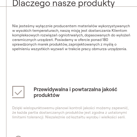
Dlaczego nasze produkty
Nie jesteśmy wyłącznie producentem materiałów wykorzystywanych
w wysokich temperaturach, naszą misją jest dostarczania Klientom
kompleksowych rozwiązań ogniotrwałych, dopasowanych do wyłożeń
ceramicznych urządzeń. Posiadamy w ofercie ponad 180
sprawdzonych marek produktów, zaprojektowanych z myślą o
spełnieniu wszystkich wyzwań w trakcie pracy obmurza urządzenia.
Przewidywalna i powtarzalna jakość
produktów
Dzięki wielopunktowemu planowi kontroli jakości możemy zapewnić,
że każda partia dostarczanych produktów jest zgodna z ustalonymi
limitami tolerancji. Niezależnie od kształtu wyrobu i wielkości serii.