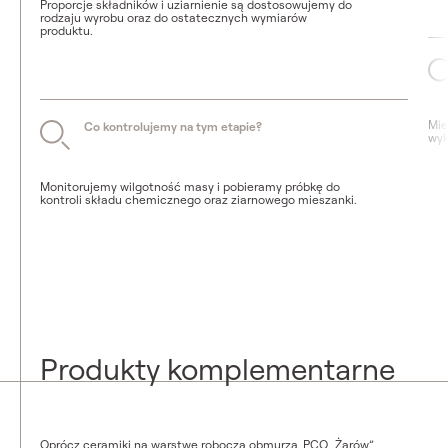
Proporcje składników i uziarnienie są dostosowujemy do
rodzaju wyrobu oraz do ostatecznych wymiarów
produktu.
Mie
Co kontrolujemy
na tym etapie?
wyk
Monitorujemy wilgotność masy i pobieramy próbkę do
kontroli składu chemicznego oraz ziarnowego mieszanki.
Produkty komplementarne
Oprócz ceramiki na warstwę roboczą obmurza, PCO „Żarów”