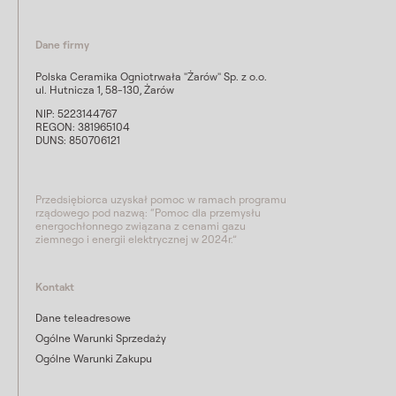
Dane firmy
Polska Ceramika Ogniotrwała "Żarów" Sp. z o.o.
ul. Hutnicza 1, 58-130, Żarów
NIP: 5223144767
REGON: 381965104
DUNS: 850706121
Przedsiębiorca uzyskał pomoc w ramach programu
rządowego pod nazwą: “Pomoc dla przemysłu
energochłonnego związana z cenami gazu
ziemnego i energii elektrycznej w 2024r.”
Kontakt
Dane teleadresowe
Ogólne Warunki Sprzedaży
Ogólne Warunki Zakupu