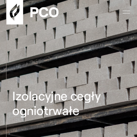
Izolacyjne cegły
ogniotrwałe