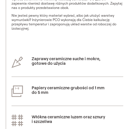
zapewnia również dostawę różnych produktów dodatkowych. Zapytaj
nas o produkty przedstawione obok.
Nie jesteś pewny który materiał wybrać, albo jak ułożyć warstwy
wymurówki? Inżynierowie PCO wykonają dla Ciebie kalkulację
przepływu temperatur i zaproponują układ warstw od roboczej do
izolacyjnej.
Zaprawy ceramiczne suche i mokre,
gotowe do użycia
Papiery ceramiczne grubości od 1 mm
do 5 mm
Włókna ceramiczne luzem oraz sznury
i szczeliwa