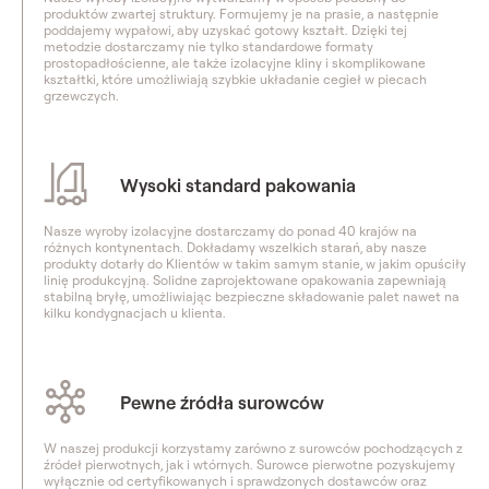
produktów zwartej struktury. Formujemy je na prasie, a następnie
poddajemy wypałowi, aby uzyskać gotowy kształt. Dzięki tej
metodzie dostarczamy nie tylko standardowe formaty
prostopadłościenne, ale także izolacyjne kliny i skomplikowane
kształtki, które umożliwiają szybkie układanie cegieł w piecach
grzewczych.
Wysoki standard pakowania
Nasze wyroby izolacyjne dostarczamy do ponad 40 krajów na
różnych kontynentach. Dokładamy wszelkich starań, aby nasze
produkty dotarły do Klientów w takim samym stanie, w jakim opuściły
linię produkcyjną. Solidne zaprojektowane opakowania zapewniają
stabilną bryłę, umożliwiając bezpieczne składowanie palet nawet na
kilku kondygnacjach u klienta.
Pewne źródła surowców
W naszej produkcji korzystamy zarówno z surowców pochodzących z
źródeł pierwotnych, jak i wtórnych. Surowce pierwotne pozyskujemy
wyłącznie od certyfikowanych i sprawdzonych dostawców oraz