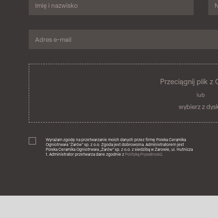
Przeciągnij plik z 
lub
wybierz z dys
Wyrażam zgodę na przetwarzanie moich danych przez firmę Polska Ceramika
Ogniotrwała "Żarów” sp. z o.o. Zgoda jest dobrowolna. Administratorem jest
Polska Ceramika Ogniotrwała „Żarów” sp. z o.o. z siedzibą w Żarowie, ul. Hutnicza
1. Administrator przetwarza dane zgodnie z
Polityką Prywatności
.