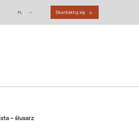
Skontaktuj się
PL
ta – ślusarz