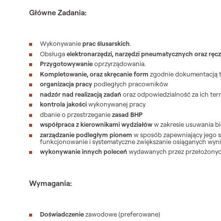
Główne Zadania
:
Wykonywanie
prac ślusarskich
.
Obsługa
elektronarzędzi, narzędzi pneumatycznych oraz ręc
Przygotowywanie
oprzyrządowania.
Kompletowanie, oraz skręcanie form
zgodnie dokumentacją t
organizacja pracy
podległych pracowników
nadzór nad realizacją zadań
oraz odpowiedzialność za ich te
kontrola jakości
wykonywanej pracy
dbanie o przestrzeganie
zasad BHP
współpraca z kierownikami wydziałów
w zakresie usuwania b
zarządzanie podległym pionem
w sposób zapewniający jego 
funkcjonowanie i systematyczne zwiększanie osiąganych wyn
wykonywanie innych poleceń
wydawanych przez przełożony
Wymagania:
Doświadczenie
zawodowe (preferowane)