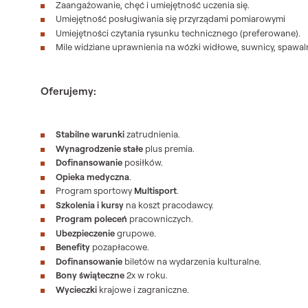
Zaangażowanie, chęć i umiejętność uczenia się.
Umiejętność posługiwania się przyrządami pomiarowymi
Umiejętności czytania rysunku technicznego (preferowane).
Mile widziane uprawnienia na wózki widłowe, suwnicy, spawal
Oferujemy
:
Stabilne
warunki
zatrudnienia.
Wynagrodzenie stałe
plus premia.
Dofinansowanie
posiłków.
Opieka medyczna
.
Program sportowy
Multisport
.
Szkolenia i kursy
na koszt pracodawcy.
Program poleceń
pracowniczych.
Ubezpieczenie
grupowe.
Benefity
pozapłacowe.
Dofinansowanie
biletów na wydarzenia kulturalne.
Bony świąteczne
2x w roku.
Wycieczki
krajowe i zagraniczne.