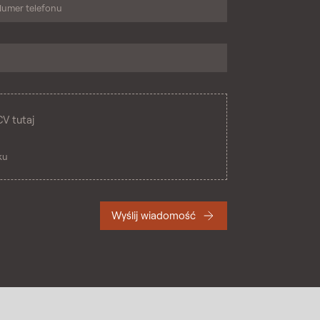
CV tutaj
ku