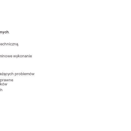
znych
.
echniczną.
rminowe wykonanie
ieżących problemów
sprawne
ików
ch