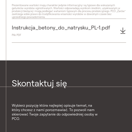
Prezentowane wartości mają charakter jedynie informacyjny i są typowe dla wskazanych
gatunków wyrobów ogniotrwałych. Wartości odpowiadają wynikom średnim, uzyskiwanym w
produkcji bieżącej i mogą podlegać wahaniom typowym dla procesu produkcyjnego. PCO „Żarów"
zastrzega sobie prawo do modyfikowania własności wyrobów w dowolnym czasie bez
uprzedniego powiadomienia.
Instrukcja_betony_do_natrysku_PL-1.pdf
Plik PDF
Skontaktuj się
Wybierz pozycję która najlepiej opisuje temat, na
który chcesz z nami porozmawiać. To pozwoli nam
skierować Twoje zapytanie do odpowiedniej osoby w
PCO.