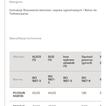
Kategoria
Instrukcje Stosowania betonów i zapraw ogniotrwałych / Beton do
Torkretowania
Specyfikacja techniczna
Wartość:
AL2O3
SiO2
Inne
Gęstość
Wyt
(%)
(%)
wybrane
pozorna
na ś
składniki
(g/cm3)
(N/
(%)
ISO
ISO
ISO
ISO
Norma:
1927-
ISO 
1927-3
1927-3
1927-6
3
PCOGUN
42,00
44,00
1,95
20
NGB135