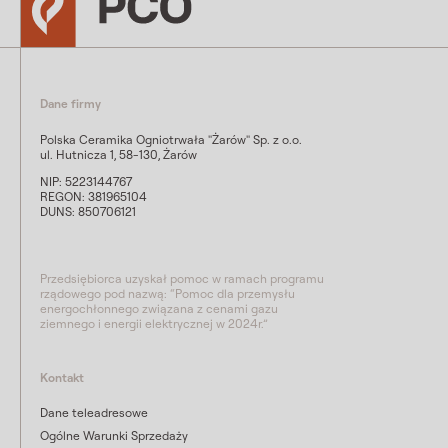
Dane firmy
Polska Ceramika Ogniotrwała "Żarów" Sp. z o.o.
ul. Hutnicza 1, 58-130, Żarów
NIP: 5223144767
REGON: 381965104
DUNS: 850706121
Przedsiębiorca uzyskał pomoc w ramach programu
rządowego pod nazwą: “Pomoc dla przemysłu
energochłonnego związana z cenami gazu
ziemnego i energii elektrycznej w 2024r.”
Kontakt
Dane teleadresowe
Ogólne Warunki Sprzedaży