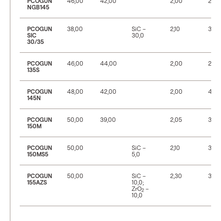
PCOGUN
46,00
42,00
2,00
25
NGB145
PCOGUN
38,00
SiC –
2,10
35
SIC
30,0
30/35
PCOGUN
46,00
44,00
2,00
28
135S
PCOGUN
48,00
42,00
2,00
40
145N
PCOGUN
50,00
39,00
2,05
30
150M
PCOGUN
50,00
SiC –
2,10
35
150MS5
5,0
PCOGUN
50,00
SiC –
2,30
35
155AZS
10,0;
ZrO
–
2
10,0