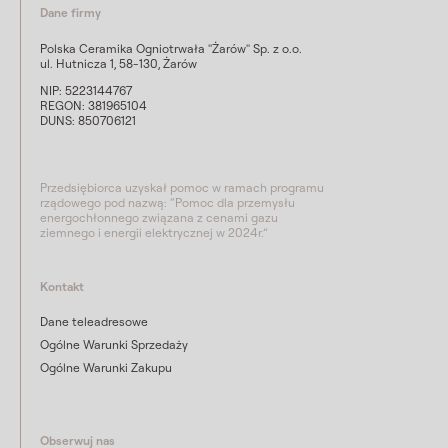
Dane firmy
Polska Ceramika Ogniotrwała "Żarów" Sp. z o.o.
ul. Hutnicza 1, 58-130, Żarów
NIP: 5223144767
REGON: 381965104
DUNS: 850706121
Przedsiębiorca uzyskał pomoc w ramach programu
rządowego pod nazwą: “Pomoc dla przemysłu
energochłonnego związana z cenami gazu
ziemnego i energii elektrycznej w 2024r.”
Kontakt
Dane teleadresowe
Ogólne Warunki Sprzedaży
Ogólne Warunki Zakupu
Obserwuj nas