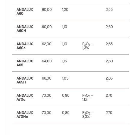
ANDALUX
60,00
1,20
2,55
16
A60
ANDALUX
60,00
1,10
2,60
14
A60H
ANDALUX
62,00
1,10
P
O
–
2,65
14
2
5
A60c
1,3%
ANDALUX
64,00
1,15
2,60
16
A65
ANDALUX
66,00
1,05
2,65
14
A65H
ANDALUX
70,00
0,80
P
O
–
2,70
12
2
5
A70c
1,1%
ANDALUX
70,00
0,80
P
O
–
2,70
11
2
5
A70Hc
3,3%