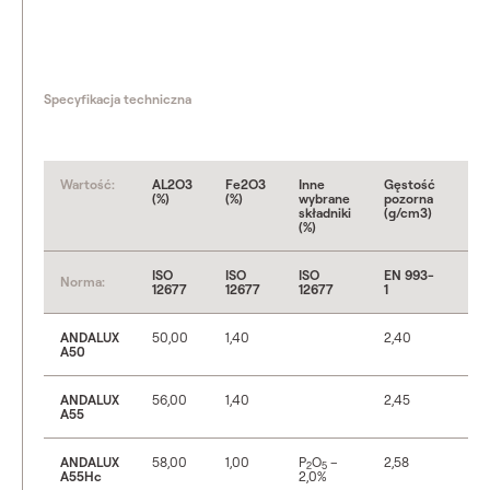
Specyfikacja techniczna
Wartość:
AL2O3
Fe2O3
Inne
Gęstość
Por
(%)
(%)
wybrane
pozorna
otw
składniki
(g/cm3)
(%)
ISO
ISO
ISO
EN 993-
Norma:
EN 
12677
12677
12677
1
ANDALUX
50,00
1,40
2,40
17
A50
ANDALUX
56,00
1,40
2,45
17
A55
ANDALUX
58,00
1,00
P
O
–
2,58
13
2
5
A55Hc
2,0%