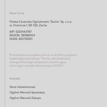
Dane firmy
Polska Ceramika Ogniotrwała "Żarów" Sp. z o.o.
ul. Hutnicza 1, 58-130, Żarów
NIP: 5223144767
REGON: 381965104
DUNS: 850706121
Przedsiębiorca uzyskał pomoc w ramach programu
rządowego pod nazwą: “Pomoc dla przemysłu
energochłonnego związana z cenami gazu
ziemnego i energii elektrycznej w 2024r.”
Kontakt
Dane teleadresowe
Ogólne Warunki Sprzedaży
Ogólne Warunki Zakupu