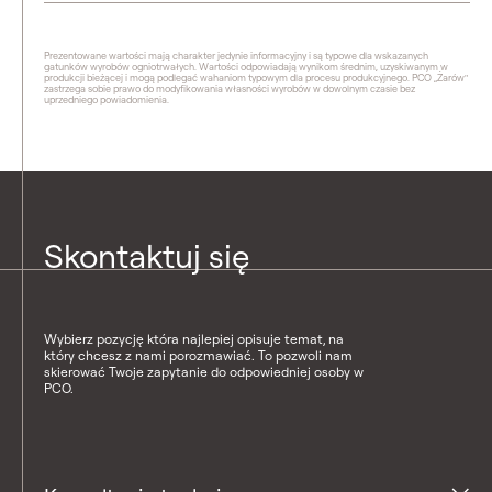
Prezentowane wartości mają charakter jedynie informacyjny i są typowe dla wskazanych
gatunków wyrobów ogniotrwałych. Wartości odpowiadają wynikom średnim, uzyskiwanym w
produkcji bieżącej i mogą podlegać wahaniom typowym dla procesu produkcyjnego. PCO „Żarów"
zastrzega sobie prawo do modyfikowania własności wyrobów w dowolnym czasie bez
uprzedniego powiadomienia.
Skontaktuj się
Wybierz pozycję która najlepiej opisuje temat, na
który chcesz z nami porozmawiać. To pozwoli nam
skierować Twoje zapytanie do odpowiedniej osoby w
PCO.