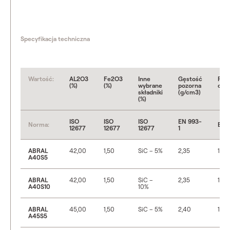
Specyfikacja techniczna
Wartość:
AL2O3
Fe2O3
Inne
Gęstość
Por
(%)
(%)
wybrane
pozorna
otwa
składniki
(g/cm3)
(%)
ISO
ISO
ISO
EN 993-
Norma:
EN 
12677
12677
12677
1
ABRAL
42,00
1,50
SiC – 5%
2,35
14
A40S5
ABRAL
42,00
1,50
SiC –
2,35
13
A40S10
10%
ABRAL
45,00
1,50
SiC – 5%
2,40
14
A45S5